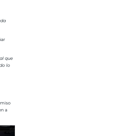
ada
ñar
al que
do lo
romiso
en a